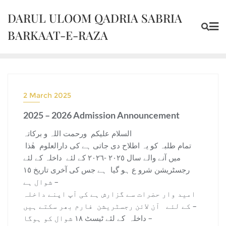
DARUL ULOOM QADRIA SABRIA
BARKAAT-E-RAZA
2 March 2025
2025 – 2026 Admission Announcement
السلام علیکم ورحمت اللہ و برکاتہ
تمام طلبہ کو یہ اطلاح دی جاتی ہے کی دارالعلوم ھٰذا
میں آنے والے سال ٢٠٢٥ -٢٠٢٦ کے لئے داخلہ کے لئے
رجسٹریشن شرو ع ہو گیا ہے جس کی آخری تاریخ ١٥
شوال ہے –
امید وار حضرات سے گزارش ہے کی آپ اپنے داخلہ
کے لئے آن لائن رجسٹریشن فارم بھر سکتے ہیں –
داخلہ کے لئے ٹیسٹ ١٨ شوال کو ہوگا –