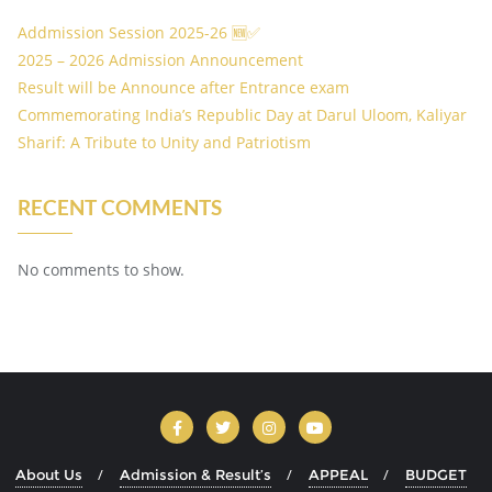
Addmission Session 2025-26 🆕✅
2025 – 2026 Admission Announcement
Result will be Announce after Entrance exam
Commemorating India’s Republic Day at Darul Uloom, Kaliyar
Sharif: A Tribute to Unity and Patriotism
RECENT COMMENTS
No comments to show.
About Us
Admission & Result’s
APPEAL
BUDGET